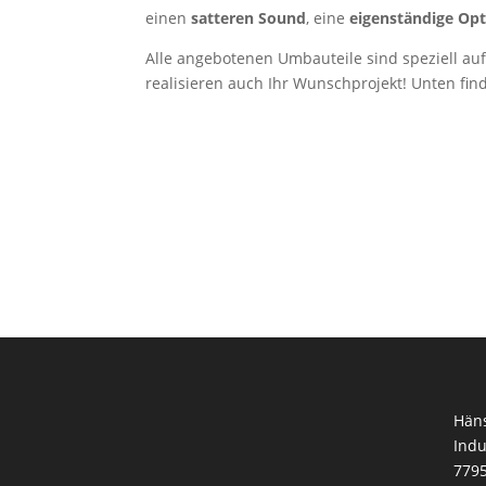
einen
satteren Sound
, eine
eigenständige Op
Alle angebotenen Umbauteile sind speziell auf
realisieren auch Ihr Wunschprojekt! Unten fi
Hän
Indu
7795