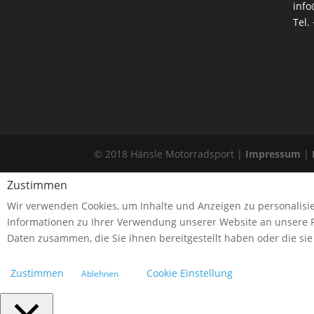
inf
Tel.
© 2018 Hänsle Motorradsport |
Impressum
|
Zustimmen
Wir verwenden Cookies, um Inhalte und Anzeigen zu personalisie
Informationen zu Ihrer Verwendung unserer Website an unsere P
Daten zusammen, die Sie ihnen bereitgestellt haben oder die s
Zustimmen
Cookie Einstellung
Ablehnen