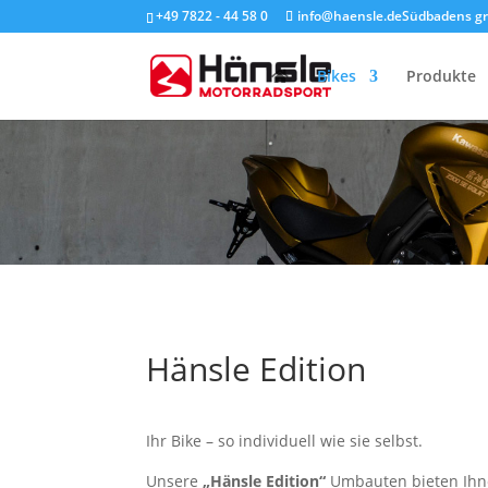
+49 7822 - 44 58 0
info@haensle.de
Südbadens g
Bikes
Produkte
Hänsle Edition
Ihr Bike – so individuell wie sie selbst.
Unsere
„Hänsle Edition“
Umbauten bieten Ihnen