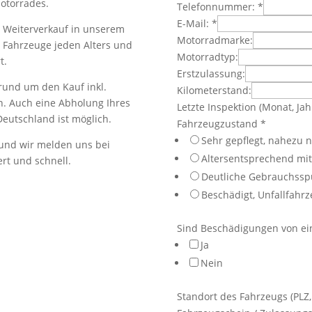
otorrades.
Telefonnummer:
*
E-Mail:
*
 Weiterverkauf in unserem
Motorradmarke:
 Fahrzeuge jeden Alters und
Motorradtyp:
t.
Erstzulassung:
rund um den Kauf inkl.
Kilometerstand:
. Auch eine Abholung Ihres
Letzte Inspektion (Monat, Jah
utschland ist möglich.
Fahrzeugzustand
*
Sehr gepflegt, nahezu 
 und wir melden uns bei
Altersentsprechend mi
rt und schnell.
Deutliche Gebrauchssp
Beschädigt, Unfallfahr
Sind Beschädigungen von ei
Ja
Nein
Standort des Fahrzeugs (PLZ,