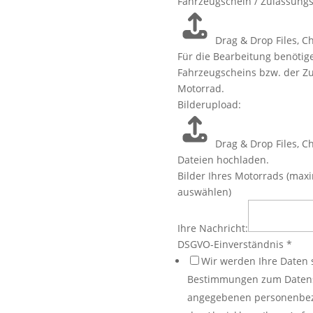
Zulassungsbescheinigung
Fahrzeugschein / Zulassungs
Motorradtyp:
Name:
Drag & Drop Files,
Ch
Für die Bearbeitung benötig
Fahrzeugscheins bzw. der Zu
Motorrad.
Bilderupload:
Drag & Drop Files,
Ch
Dateien hochladen.
Bilder Ihres Motorrads (maxim
auswählen)
Ihre Nachricht:
DSGVO-Einverständnis
*
Wir werden Ihre Daten 
Bestimmungen zum Datensc
angegebenen personenbez