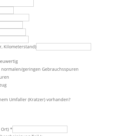
r, Kilometerstand)
neuwertig
t normalen/geringen Gebrauchsspuren
uren
zeug
nem Umfaller (Kratzer) vorhanden?
 Ort)
*