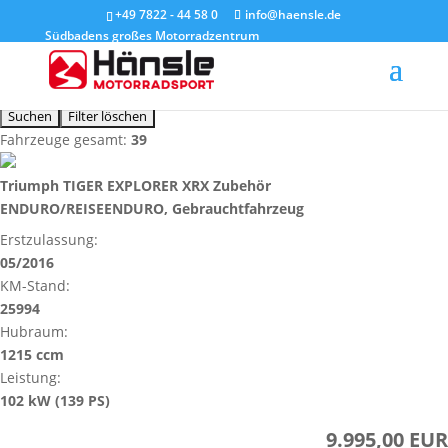
Marke
+49 7822 - 44 58 0
info@haensle.de
Südbadens großes Motorradzentrum
Fahrzeugart
Preis bis
Sortierung
Fahrzeuge gesamt:
39
Triumph TIGER EXPLORER XRX Zubehör
ENDURO/REISEENDURO, Gebrauchtfahrzeug
Erstzulassung:
05/2016
KM-Stand:
25994
Hubraum:
1215 ccm
Leistung:
102 kW (139 PS)
9.995,00 EUR