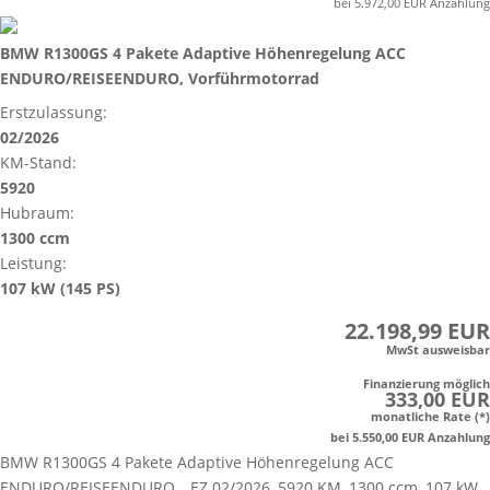
bei 5.972,00 EUR Anzahlung
BMW R1300GS 4 Pakete Adaptive Höhenregelung ACC
ENDURO/REISEENDURO, Vorführmotorrad
Erstzulassung:
02/2026
KM-Stand:
5920
Hubraum:
1300 ccm
Leistung:
107 kW (145 PS)
22.198,99 EUR
MwSt ausweisbar
Finanzierung möglich
333,00 EUR
monatliche Rate (*)
bei 5.550,00 EUR Anzahlung
BMW R1300GS 4 Pakete Adaptive Höhenregelung ACC
ENDURO/REISEENDURO, , EZ 02/2026, 5920 KM, 1300 ccm, 107 kW